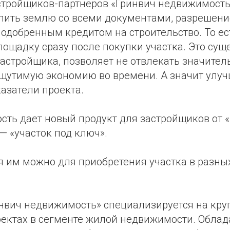
застройщиков-партнёров «Гринвич недвижимост
пить землю со всеми документами, разрешени
 одобренным кредитом на строительство. То ес
ощадку сразу после покупки участка. Это сущ
застройщика, позволяет не отвлекать значите
 ощутимую экономию во времени. А значит улу
азатели проекта.
сть дает новый продукт для застройщиков от 
— «участок под ключ».
я им можно для приобретения участка в разны
нвич недвижимость» специализируется на кр
оектах в сегменте жилой недвижимости. Обла