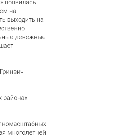
ь» появилась
ем на
ть выходить на
ественно
льные денежные
чшает
«Гринвич
х районах
упномасштабных
дая многолетней