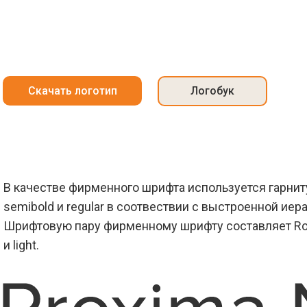
Скачать логотип
Логобук
В качестве фирменного шрифта используется гарнитур
semibold и regular в соотвествии с выстроенной иер
Шрифтовую пару фирменному шрифту составляет Roboto
и light.