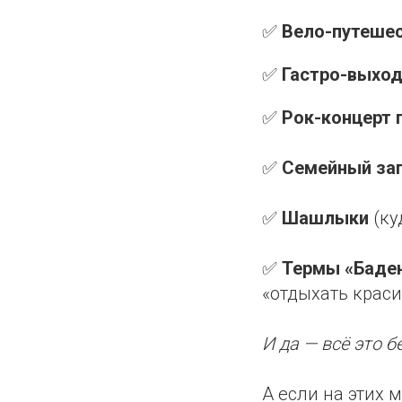
✅
Вело-путеше
✅
Гастро-выхо
✅
Рок-концерт 
✅
Семейный зап
✅
Шашлыки
(ку
✅
Термы «Баде
«отдыхать краси
И да — всё это б
А если на этих 