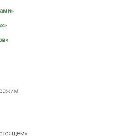
ами»
х»
ов»
 режим
астоящему