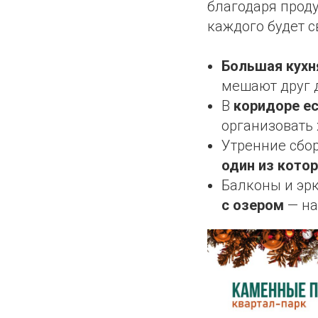
благодаря проду
каждого будет с
Большая кухн
мешают друг д
В
коридоре е
организовать 
Утренние сбор
один из кото
Балконы и эр
с озером
— на