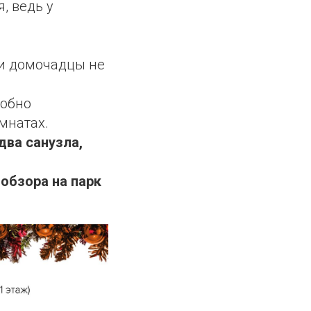
, ведь у
 и домочадцы не
обно
мнатах.
два санузла,
обзора на парк