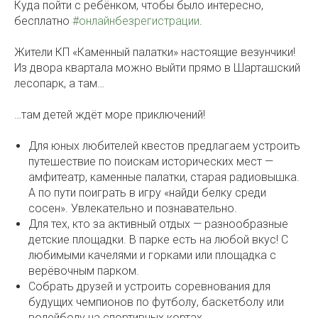
Куда пойти с ребёнком, чтобы было интересно,
бесплатно
#онлайнбезрегистрации
.
Жители КП «Каменный палатки» настоящие везунчики!
Из двора квартала можно выйти прямо в Шарташский
лесопарк, а там…
…там детей ждёт море приключений!
Для юных любителей квестов предлагаем устроить
путешествие по поискам исторических мест —
амфитеатр, каменные палатки, старая радиовышка.
А по пути поиграть в игру «найди белку среди
сосен». Увлекательно и познавательно.
Для тех, кто за активный отдых — разнообразные
детские площадки. В парке есть на любой вкус! С
любимыми качелями и горками или площадка с
верёвочным парком.
Собрать друзей и устроить соревнования для
будущих чемпионов по футболу, баскетболу или
волейболу на спортивных кортах.