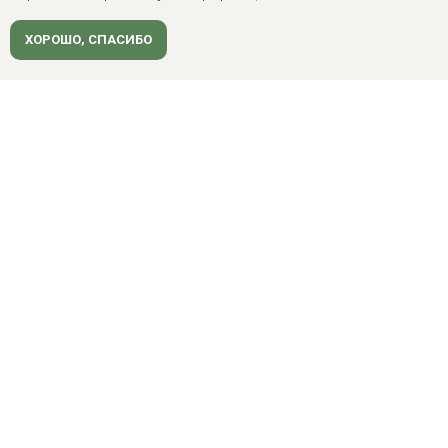
ХОРОШО, СПАСИБО
клиентам
Ипотека
Программа лояльности
Политика конфиденциальности