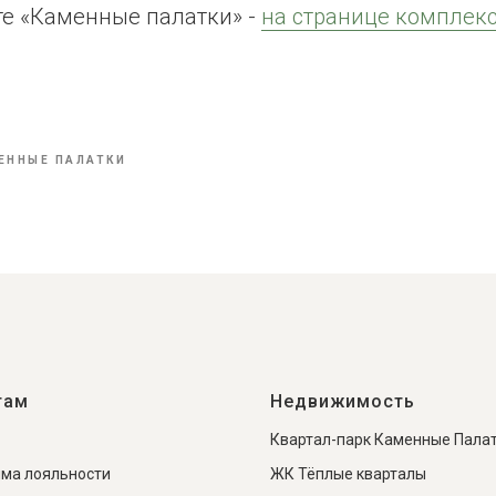
те «Каменные палатки» -
на странице комплек
ь
ЕННЫЕ ПАЛАТКИ
там
Недвижимость
Квартал-парк Каменные Пала
ма лояльности
ЖК Тёплые кварталы