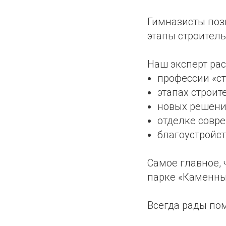
Гимназисты поз
этапы строитель
Наш эксперт рас
профессии «ст
этапах строит
новых решения
отделке совр
благоустройст
Самое главное, 
парке «Каменны
Всегда рады по