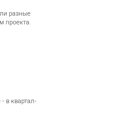
ели разные
м проекта.
- в квартал-